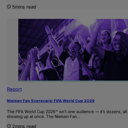
5mins read
Report
Nielsen Fan Scorecard: FIFA World Cup 2026
The FIFA World Cup 2026™ isn’t one audience — it’s dozens, all
showing up at once. The Nielsen Fan…
2mins read