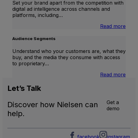
Set your brand apart from the competition with
digital ad intelligence across channels and
platforms, including…
:
Read more
Ad
Intel
Audience Segments
Understand who your customers are, what they
buy, and the media they consume with access
to proprietary…
:
Read more
Audi
Segm
Let’s
Talk
Get a
Discover how Nielsen can
demo
help.
facebook
instagram