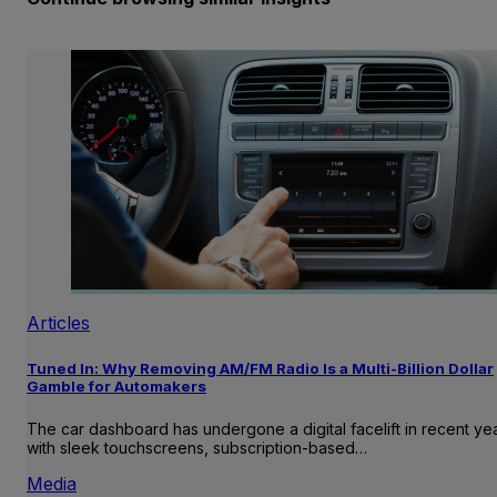
Articles
Tuned In: Why Removing AM/FM Radio Is a Multi-Billion Dollar
Gamble for Automakers
The car dashboard has undergone a digital facelift in recent ye
with sleek touchscreens, subscription-based…
Media