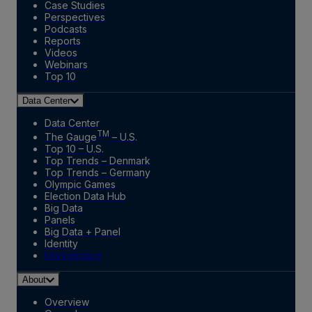
Case Studies
Perspectives
Podcasts
Reports
Videos
Webinars
Top 10
Data Center
Data Center
TM
The Gauge
– U.S.
Top 10 – U.S.
Top Trends – Denmark
Top Trends – Germany
Olympic Games
Election Data Hub
Big Data
Panels
Big Data + Panel
Identity
Marketplace
About
Overview