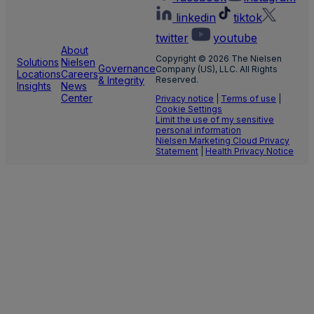
linkedin
tiktok
twitter
youtube
About
Copyright © 2026 The Nielsen
Solutions
Nielsen
Governance
Company (US), LLC. All Rights
Locations
Careers
& Integrity
Reserved.
Insights
News
Center
Privacy notice
|
Terms of use
|
Cookie Settings
Limit the use of my sensitive
personal information
Nielsen Marketing Cloud Privacy
Statement
|
Health Privacy Notice