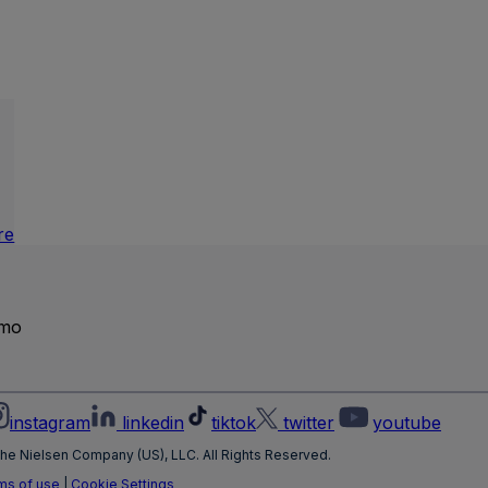
:
re
Audience
Segments
emo
instagram
linkedin
tiktok
twitter
youtube
he Nielsen Company (US), LLC. All Rights Reserved.
ms of use
|
Cookie Settings