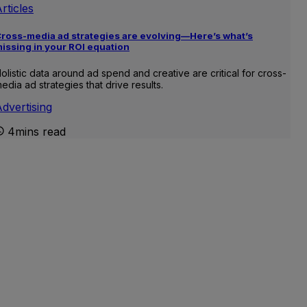
rticles
ross-media ad strategies are evolving—Here’s what’s
issing in your ROI equation
olistic data around ad spend and creative are critical for cross-
edia ad strategies that drive results.
dvertising
4mins read