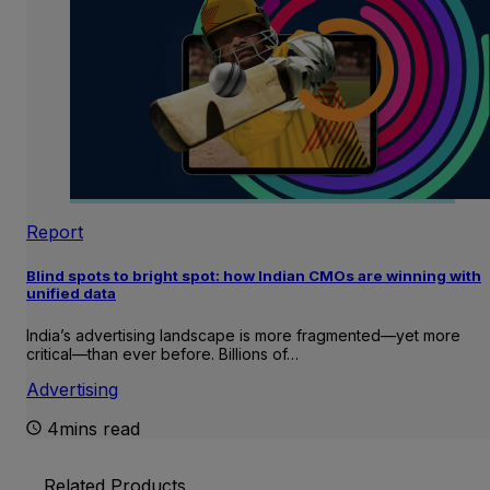
Report
Blind spots to bright spot: how Indian CMOs are winning with
unified data
India’s advertising landscape is more fragmented—yet more
critical—than ever before. Billions of…
Advertising
4mins read
Related Products