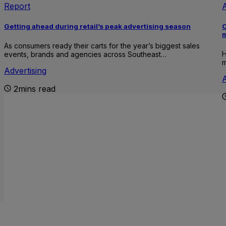
Report
A
Getting ahead during retail’s peak advertising season
C
m
As consumers ready their carts for the year’s biggest sales
H
events, brands and agencies across Southeast…
m
Advertising
A
2mins read