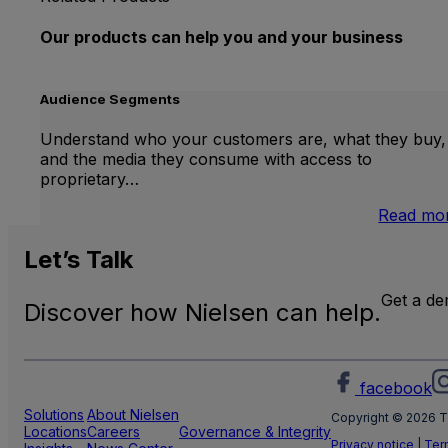
Our products can help you and your business
Audience Segments
Understand who your customers are, what they buy,
and the media they consume with access to
proprietary…
Read mo
Let’s
Talk
Get a d
Discover how Nielsen can help.
facebook
Solutions
About Nielsen
Copyright © 2026 T
Locations
Careers
Governance & Integrity
Privacy notice
|
Ter