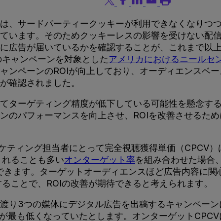
は、サードパーティークッキーが利用できなくなりつ
ています。そのためクッキーレスの影響を受けない配
に広告が届いているかを確認することが、これまで以上
のキャンペーンを対象とした
アメリカにおけるニールセ
ャンペーンのROIが向上しており、オーディエンスベ
が確認されました。
てターゲティング精度が低下している可能性を懸念す
ンのパフォーマンスを向上させ、ROIを改善させるた
ケティング担当者にとって完全視聴獲得単価（CPCV）
されることも多い
オンターゲット率
を組み合わせた場合
できます。ターゲットオーディエンスほど広告内容に関
することで、ROIの改善が期待できると考えられます。
間に渡り3つの媒体にデジタル広告を出稿するキャンペー
Vが最も低くなっていたとします。オンターゲットCPC