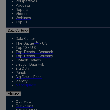
Perspectives
Podcasts
Reports
Videos
Webinars
Top 10
Data Center
Data Center
TM
The Gauge
– U.S.
Top 10 – U.S.
Top Trends – Denmark
Top Trends – Germany
Olympic Games
Election Data Hub
Big Data
Panels
Big Data + Panel
Identity
Marketplace
About
Overview
Our values
News Center