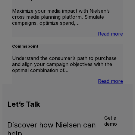
Maximize your media impact with Nielsen’s
cross media planning platform. Simulate
campaigns, optimize spend,…
:
Read more
Medi
Impa
Commspoint
Understand the consumer’s path to purchase
and align your campaign objectives with the
optimal combination of…
:
Read more
Comm
Let’s
Talk
Get a
Discover how Nielsen can
demo
help.