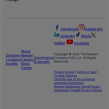
facebook
instagram
linkedin
tiktok
twitter
youtube
About
Copyright © 2026 The Nielsen
Solutions
Nielsen
Governance
Company (US), LLC. All Rights
Locations
Careers
& Integrity
Reserved.
Insights
News
Center
Privacy notice
|
Terms of use
|
Cookie Settings
Limit the use of my sensitive
personal information
Nielsen Marketing Cloud Privacy
Statement
|
Health Privacy Notice