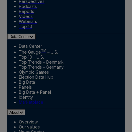
Perspectives
Podcasts
Reports
Videos
Webinars
Top 10
Data Center
Data Center
TM
The Gauge
– U.S.
Top 10 – U.S.
Top Trends – Denmark
Top Trends – Germany
Olympic Games
Election Data Hub
Big Data
Panels
Big Data + Panel
Identity
Marketplace
About
Overview
Our values
News Center