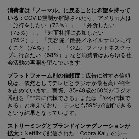
消費者は「ノーマル」に戻ることに希望を持って
いる：
COVID規制が解除されたら、アメリカ人は
「旅行をしたい（73％）」、「外食したい
（73％）」、「対面礼拝に参加したい
（75％）」、「美容院／散髪／ネイルサロンに行
くこと（74％））」、「ジム、フィットネスクラ
ブに行きたい（68%）」など消費者はあらゆる社
会活動の再開を望んでいます。
プラットフォーム別の信頼度：
広告に対する信頼
度は、依然としてテレビとラジオが最も高い割合
を占めています。実際、35-49歳の60%がラジオ
番組を「非常に信頼できる」または「やや信頼で
きる」と考えており、テレビも59%が信頼できる
という結果となっています。
ストリーミングとブランドインテグレーションが
拡大：
Netflixで配信された「Cobra Kai」のシー