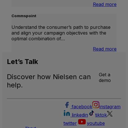
:
Read more
Medi
Impa
Commspoint
Understand the consumer’s path to purchase
and align your campaign objectives with the
optimal combination of…
:
Read more
Comm
Let’s
Talk
Get a
Discover how Nielsen can
demo
help.
facebook
instagram
linkedin
tiktok
twitter
youtube