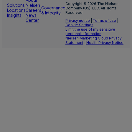
About
Copyright © 2026 The Nielsen
Solutions
Nielsen
Governance
Company (US), LLC. All Rights
Locations
Careers
& Integrity
Reserved.
Insights
News
Center
Privacy notice
|
Terms of use
|
Cookie Settings
Limit the use of my sensitive
personal information
Nielsen Marketing Cloud Privacy
Statement
|
Health Privacy Notice