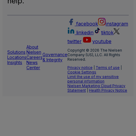
help.
facebook
instagram
linkedin
tiktok
twitter
youtube
About
Copyright © 2026 The Nielsen
Solutions
Nielsen
Governance
Company (US), LLC. All Rights
Locations
Careers
& Integrity
Reserved.
Insights
News
Center
Privacy notice
|
Terms of use
|
Cookie Settings
Limit the use of my sensitive
personal information
Nielsen Marketing Cloud Privacy
Statement
|
Health Privacy Notice