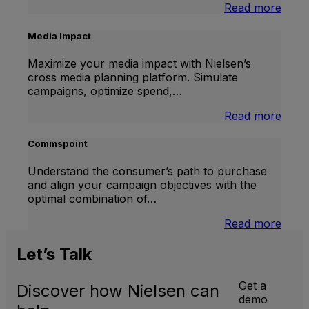
:
Read more
Bran
Lift
Media Impact
Maximize your media impact with Nielsen’s
cross media planning platform. Simulate
campaigns, optimize spend,…
:
Read more
Medi
Impa
Commspoint
Understand the consumer’s path to purchase
and align your campaign objectives with the
optimal combination of…
:
Read more
Comm
Let’s
Talk
Get a
Discover how Nielsen can
demo