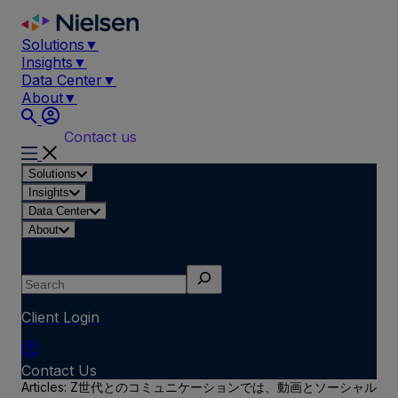
Skip
to
Solutions
▼
content
Insights
▼
Data Center
▼
About
▼
Contact us
Solutions
Insights
Data Center
About
Search
Client Login
Contact Us
Articles: Z世代とのコミュニケーションでは、動画とソーシャル