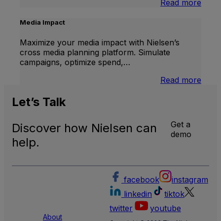
:
Read more
U.S.
Natio
Media Impact
and
Local
Maximize your media impact with Nielsen’s
TV
cross media planning platform. Simulate
Meas
campaigns, optimize spend,…
:
Read more
Medi
Impa
Let’s
Talk
Get a
Discover how Nielsen can
demo
help.
facebook
instagram
linkedin
tiktok
twitter
youtube
About