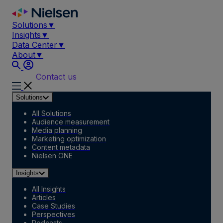
Skip
to
Solutions
▼
content
Insights
▼
Data Center
▼
About
▼
Contact us
Solutions
All Solutions
Audience measurement
Media planning
Marketing optimization
Content metadata
Nielsen ONE
Insights
All Insights
Articles
Case Studies
Perspectives
Podcasts