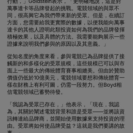
行動，」Goldstein表示，「更明確地說，這是對
萬事達卡等品牌發起的挑戰。電競領域的與眾不
同，很高興它為我們帶來新的受眾。但是，在續訂
方面，您需要給我更實際的數據，以便我能向萬事
達卡的其他人證明此類投資如何為我們的品牌發揮
積極效果，以及具體的方法。我需要能夠展示一些
證據來說明我們參與的原因以及其意義。」
從知名度的角度來看，參與電競已為品牌提供了接
觸新的和多樣化的受眾規模，這些規模已可以與市
面上一些最大的傳統體育賽事相媲美。但由於贊助
價值仍低於10億美元，電競領域要想和傳統體育一
樣在財務上有利可圖，仍需一段努力。但Boyd相
信電競領域已蓄勢待發。
「我認為受眾已存在，」他表示，「現在，我認
為，其關於闡述電競背景和誰是受眾——並將該資
訊轉達給品牌商，並開始使用數據來支持投資的理
由。受眾將如何使品牌受益？這就是我們要講的故
事。」