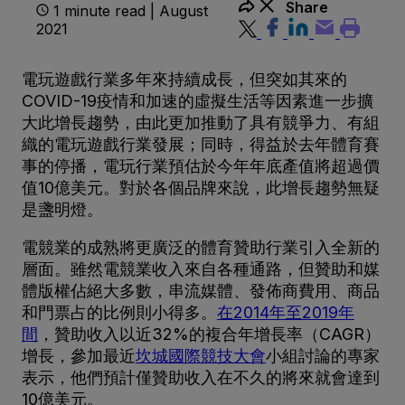
Share
1 minute read | August
2021
電玩遊戲行業多年來持續成長，但突如其來的
COVID-19疫情和加速的虛擬生活等因素進一步擴
大此增長趨勢，由此更加推動了具有競爭力、有組
織的電玩遊戲行業發展；同時，得益於去年體育賽
事的停播，電玩行業預估於今年年底產值將超過價
值10億美元。對於各個品牌來說，此增長趨勢無疑
是盞明燈。
電競業的成熟將更廣泛的體育贊助行業引入全新的
層面。雖然電競業收入來自各種通路，但贊助和媒
體版權佔絕大多數，串流媒體、發佈商費用、商品
和門票占的比例則小得多。
在2014年至2019年
間
，贊助收入以近32%的複合年增長率（CAGR）
增長，參加最近
坎城國際競技大會
小組討論的專家
表示，他們預計僅贊助收入在不久的將來就會達到
10億美元。