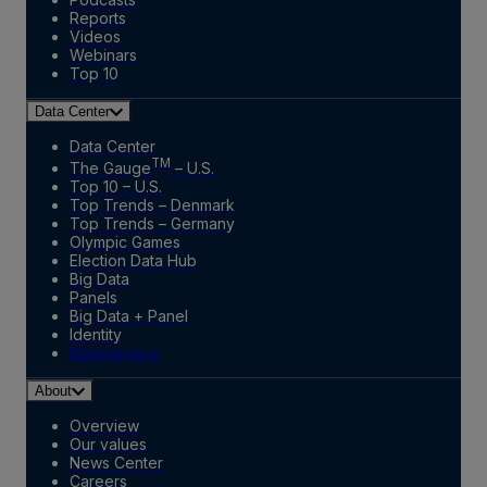
Reports
Videos
Webinars
Top 10
Data Center
Data Center
TM
The Gauge
– U.S.
Top 10 – U.S.
Top Trends – Denmark
Top Trends – Germany
Olympic Games
Election Data Hub
Big Data
Panels
Big Data + Panel
Identity
Marketplace
About
Overview
Our values
News Center
Careers