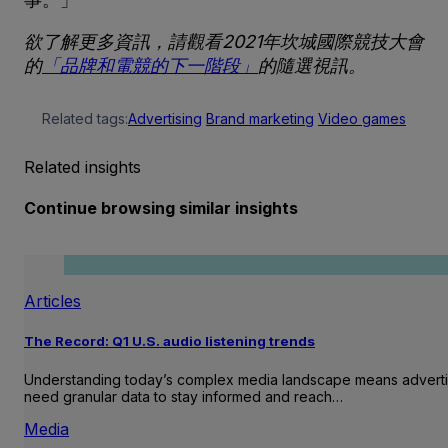
欲了解更多資訊，請觀看2021年坎城國際競技大會
的
「品牌和電競的下一階段」
的隨選視訊。
Related tags:
Advertising
Brand marketing
Video games
Related insights
Continue browsing similar insights
Articles
The Record: Q1 U.S. audio listening trends
Understanding today’s complex media landscape means adverti
need granular data to stay informed and reach…
Media