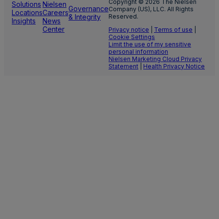
Copyright © 2026 The Nielsen
Solutions
Nielsen
Governance
Company (US), LLC. All Rights
Locations
Careers
& Integrity
Reserved.
Insights
News
Center
Privacy notice
|
Terms of use
|
Cookie Settings
Limit the use of my sensitive
personal information
Nielsen Marketing Cloud Privacy
Statement
|
Health Privacy Notice