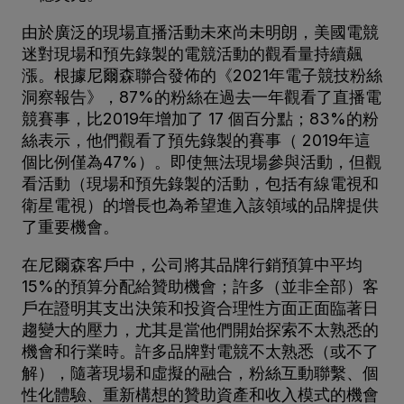
由於廣泛的現場直播活動未來尚未明朗，美國電競
迷對現場和預先錄製的電競活動的觀看量持續飆
漲。根據尼爾森聯合發佈的《2021年電子競技粉絲
洞察報告》，87%的粉絲在過去一年觀看了直播電
競賽事，比2019年增加了 17 個百分點；83%的粉
絲表示，他們觀看了預先錄製的賽事（ 2019年這
個比例僅為47%）。即使無法現場參與活動，但觀
看活動（現場和預先錄製的活動，包括有線電視和
衛星電視）的增長也為希望進入該領域的品牌提供
了重要機會。
在尼爾森客戶中，公司將其品牌行銷預算中平均
15%的預算分配給贊助機會；許多（並非全部）客
戶在證明其支出決策和投資合理性方面正面臨著日
趨變大的壓力，尤其是當他們開始探索不太熟悉的
機會和行業時。許多品牌對電競不太熟悉（或不了
解），隨著現場和虛擬的融合，粉絲互動聯繫、個
性化體驗、重新構想的贊助資產和收入模式的機會