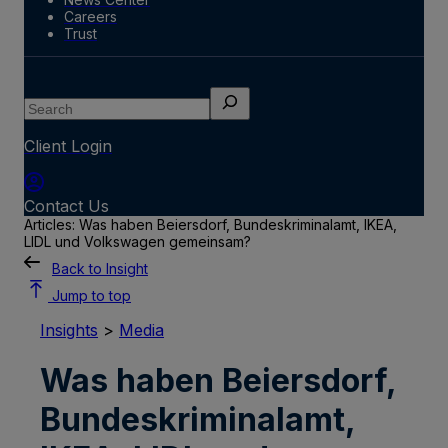
Careers
Trust
Search
Client Login
Contact Us
Articles: Was haben Beiersdorf, Bundeskriminalamt, IKEA,
LIDL und Volkswagen gemeinsam?
Back to Insight
Jump to top
Insights
>
Media
Was haben Beiersdorf,
Bundeskriminalamt,