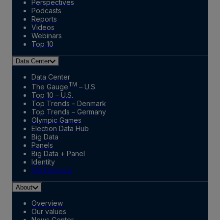
Perspectives
Podcasts
Reports
Videos
Webinars
Top 10
Data Center
Data Center
TM
The Gauge
– U.S.
Top 10 – U.S.
Top Trends – Denmark
Top Trends – Germany
Olympic Games
Election Data Hub
Big Data
Panels
Big Data + Panel
Identity
Marketplace
About
Overview
Our values
News Center