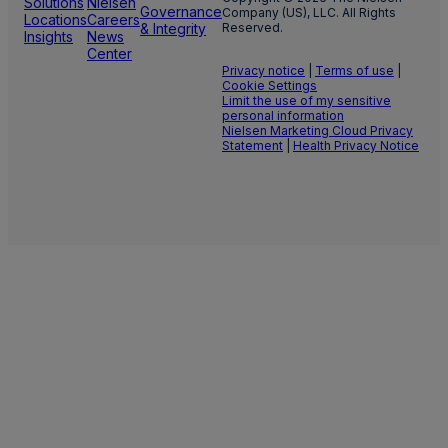
Solutions
Nielsen
Governance
Company (US), LLC. All Rights
Locations
Careers
& Integrity
Reserved.
Insights
News
Center
Privacy notice
|
Terms of use
|
Cookie Settings
Limit the use of my sensitive
personal information
Nielsen Marketing Cloud Privacy
Statement
|
Health Privacy Notice