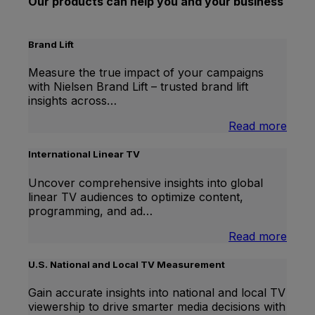
Our products can help you and your business
Brand Lift
Measure the true impact of your campaigns
with Nielsen Brand Lift – trusted brand lift
insights across…
:
Read more
Bran
Lift
International Linear TV
Uncover comprehensive insights into global
linear TV audiences to optimize content,
programming, and ad…
:
Read more
Inter
Linea
U.S. National and Local TV Measurement
TV
Gain accurate insights into national and local TV
viewership to drive smarter media decisions with