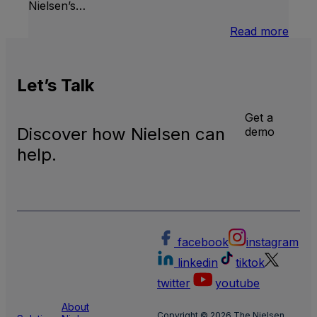
Nielsen’s…
:
Read more
U.S.
Natio
and
Let’s
Talk
Local
TV
Meas
Get a
Discover how Nielsen can
demo
help.
facebook
instagram
linkedin
tiktok
twitter
youtube
About
Copyright © 2026 The Nielsen