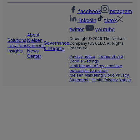
facebook
instagram
linkedin
tiktok
twitter
youtube
About
Copyright © 2026 The Nielsen
Solutions
Nielsen
Governance
Company (US), LLC. All Rights
Locations
Careers
& Integrity
Reserved.
Insights
News
Center
Privacy notice
|
Terms of use
|
Cookie Settings
Limit the use of my sensitive
personal information
Nielsen Marketing Cloud Privacy
Statement
|
Health Privacy Notice