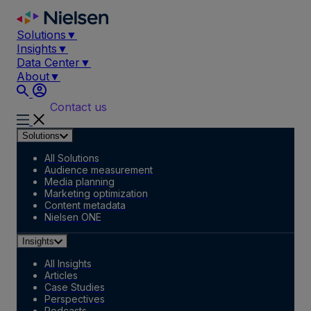
Skip
to
Solutions
▼
content
Insights
▼
Data Center
▼
About
▼
Contact us
Solutions
All Solutions
Audience measurement
Media planning
Marketing optimization
Content metadata
Nielsen ONE
Insights
All Insights
Articles
Case Studies
Perspectives
Podcasts