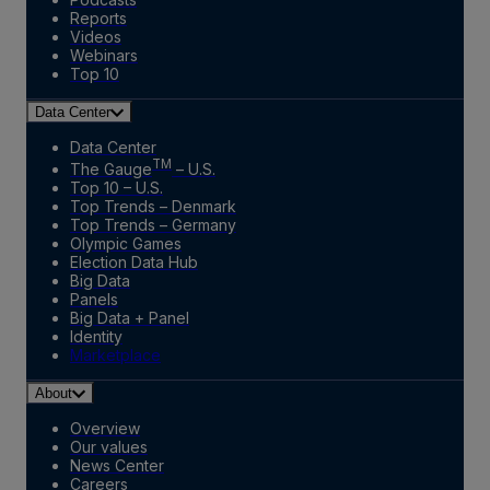
Reports
Videos
Webinars
Top 10
Data Center
Data Center
TM
The Gauge
– U.S.
Top 10 – U.S.
Top Trends – Denmark
Top Trends – Germany
Olympic Games
Election Data Hub
Big Data
Panels
Big Data + Panel
Identity
Marketplace
About
Overview
Our values
News Center
Careers