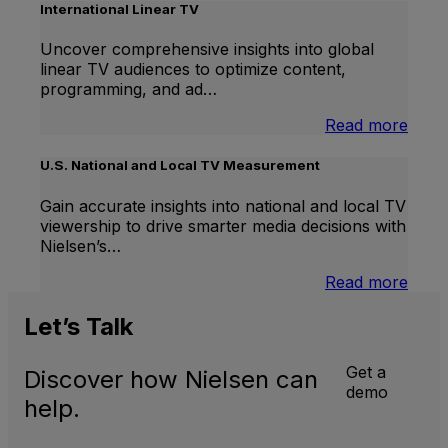
Lift
International Linear TV
Uncover comprehensive insights into global
linear TV audiences to optimize content,
programming, and ad…
:
Read more
Inter
Linea
U.S. National and Local TV Measurement
TV
Gain accurate insights into national and local TV
viewership to drive smarter media decisions with
Nielsen’s…
:
Read more
U.S.
Natio
Let’s
Talk
and
Local
Get a
Discover how Nielsen can
TV
demo
Meas
help.