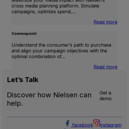
cross media planning platform. Simulate
campaigns, optimize spend,…
:
Read more
Medi
Impa
Commspoint
Understand the consumer’s path to purchase
and align your campaign objectives with the
optimal combination of…
:
Read more
Comm
Let’s
Talk
Get a
Discover how Nielsen can
demo
help.
facebook
instagram