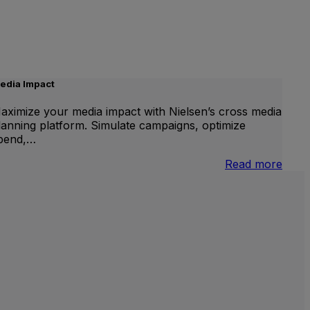
edia Impact
aximize your media impact with Nielsen’s cross media
lanning platform. Simulate campaigns, optimize
pend,…
nternational
:
Read more
inear
Medi
V
Impa