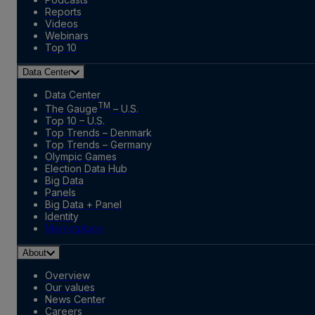
Reports
Videos
Webinars
Top 10
Data Center
Data Center
TM
The Gauge
– U.S.
Top 10 – U.S.
Top Trends – Denmark
Top Trends – Germany
Olympic Games
Election Data Hub
Big Data
Panels
Big Data + Panel
Identity
Marketplace
About
Overview
Our values
News Center
Careers