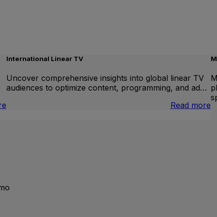
International Linear TV
M
Uncover comprehensive insights into global linear TV
M
audiences to optimize content, programming, and ad…
p
s
:
:
re
Read more
Brand
I
Lift
L
T
emo