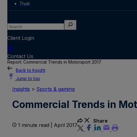
Trust
Search
Client Login
Contact Us
Report: Commercial Trends in Motorsport 2017
Back to Insight
Jump to top
Insights
>
Sports & gaming
Commercial Trends in Mot
Share
1 minute read | April 2017