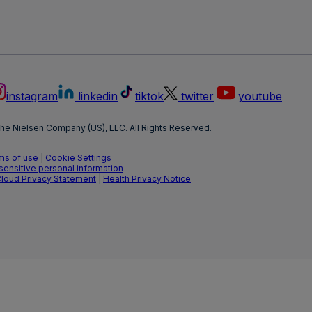
instagram
linkedin
tiktok
twitter
youtube
he Nielsen Company (US), LLC. All Rights Reserved.
ms of use
|
Cookie Settings
 sensitive personal information
Cloud Privacy Statement
|
Health Privacy Notice