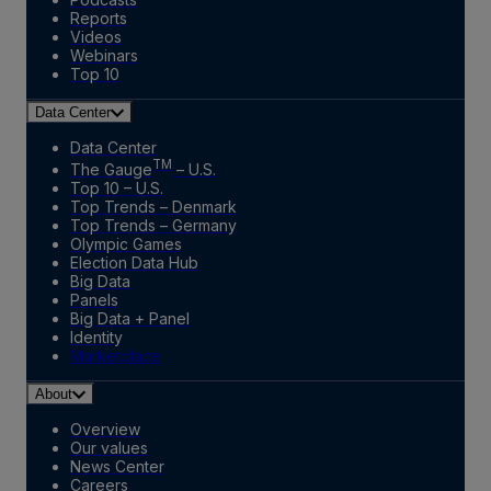
Reports
Videos
Webinars
Top 10
Data Center
Data Center
TM
The Gauge
– U.S.
Top 10 – U.S.
Top Trends – Denmark
Top Trends – Germany
Olympic Games
Election Data Hub
Big Data
Panels
Big Data + Panel
Identity
Marketplace
About
Overview
Our values
News Center
Careers