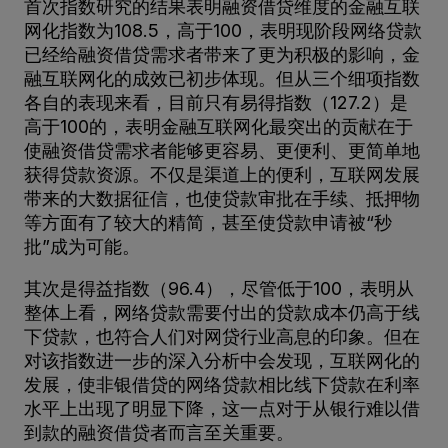
首次指数研究的结果表明融资借贷维度的金融互联
网化指数为108.5，高于100，表明现阶段网络贷款
已经给融资借贷需求者带来了更为积极的影响，金
融互联网化的成效已初步体现。但从三个细项指数
各自的表现来看，目前只有易得指数（127.2）是
高于100的，表明金融互联网化最突出的贡献在于
使融资借贷需求者能够更容易、更便利、更简单地
获得贷款资源。不仅是渠道上的便利，互联网发展
带来的大数据征信，也使贷款审批在手续、抵押物
等方面有了较大的精简，甚至使贷款申请被“秒
批”成为可能。
其次是得益指数（96.4），尽管低于100，表明从
整体上看，网络贷款需要付出的贷款成本仍高于线
下贷款，也符合人们对网贷行业高息的印象。但在
对该指数进一步的深入分析中会发现，互联网化的
发展，使非银借贷的网络贷款相比线下贷款在利率
水平上出现了明显下降，这一点对于从银行难以借
到款的融资借贷者而言至关重要。