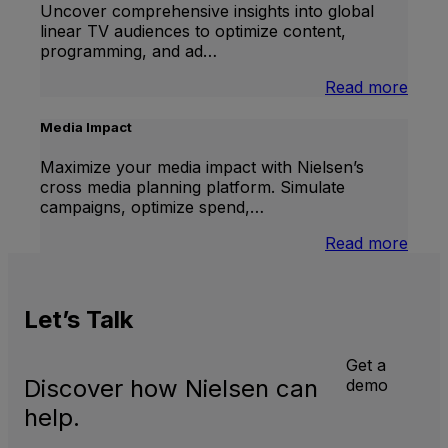
Uncover comprehensive insights into global
linear TV audiences to optimize content,
programming, and ad…
:
Read more
Inter
Linea
Media Impact
TV
Maximize your media impact with Nielsen’s
cross media planning platform. Simulate
campaigns, optimize spend,…
:
Read more
Medi
Impa
Let’s
Talk
Get a
Discover how Nielsen can
demo
help.