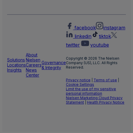
facebook
instagram
linkedin
tiktok
twitter
youtube
About
Copyright © 2026 The Nielsen
Solutions
Nielsen
Governance
Company (US), LLC. All Rights
Locations
Careers
& Integrity
Reserved.
Insights
News
Center
Privacy notice
|
Terms of use
|
Cookie Settings
Limit the use of my sensitive
personal information
Nielsen Marketing Cloud Privacy
Statement
|
Health Privacy Notice