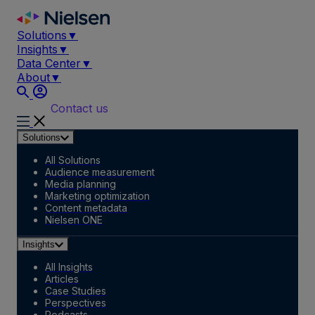
Skip
to
Solutions
▼
content
Insights
▼
Data Center
▼
About
▼
Contact us
Solutions
All Solutions
Audience measurement
Media planning
Marketing optimization
Content metadata
Nielsen ONE
Insights
All Insights
Articles
Case Studies
Perspectives
Podcasts