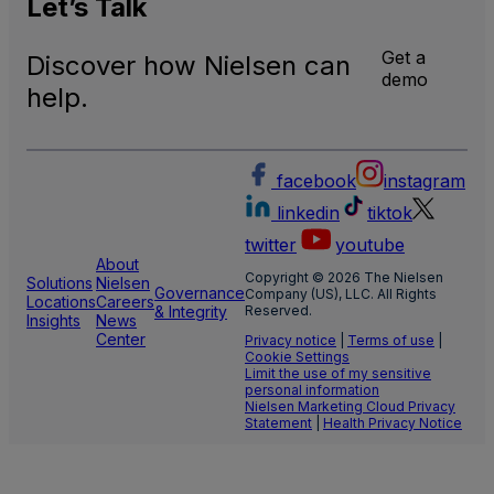
Impa
Let’s
Talk
Get a
Discover how Nielsen can
demo
help.
facebook
instagram
linkedin
tiktok
twitter
youtube
About
Copyright © 2026 The Nielsen
Solutions
Nielsen
Governance
Company (US), LLC. All Rights
Locations
Careers
& Integrity
Reserved.
Insights
News
Center
Privacy notice
|
Terms of use
|
Cookie Settings
Limit the use of my sensitive
personal information
Nielsen Marketing Cloud Privacy
Statement
|
Health Privacy Notice