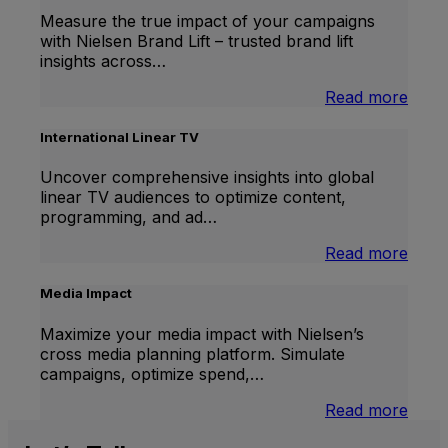
Measure the true impact of your campaigns
with Nielsen Brand Lift – trusted brand lift
insights across…
:
Read more
Bran
Lift
International Linear TV
Uncover comprehensive insights into global
linear TV audiences to optimize content,
programming, and ad…
:
Read more
Inter
Linea
Media Impact
TV
Maximize your media impact with Nielsen’s
cross media planning platform. Simulate
campaigns, optimize spend,…
:
Read more
Medi