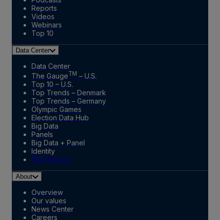
Reports
Videos
Webinars
Top 10
Data Center
Data Center
TM
The Gauge
– U.S.
Top 10 – U.S.
Top Trends – Denmark
Top Trends – Germany
Olympic Games
Election Data Hub
Big Data
Panels
Big Data + Panel
Identity
Marketplace
About
Overview
Our values
News Center
Careers