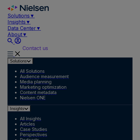
Skip
to
Solutions
▼
content
Insights
▼
Data Center
▼
About
▼
Contact us
Solutions
All Solutions
Audience measurement
Media planning
Marketing optimization
Content metadata
Nielsen ONE
Insights
All Insights
Articles
Case Studies
Perspectives
Podcasts