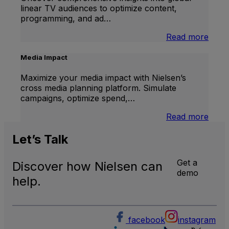
linear TV audiences to optimize content,
programming, and ad…
:
Read more
Inter
Linea
Media Impact
TV
Maximize your media impact with Nielsen’s
cross media planning platform. Simulate
campaigns, optimize spend,…
:
Read more
Medi
Impa
Let’s
Talk
Get a
Discover how Nielsen can
demo
help.
facebook
instagram