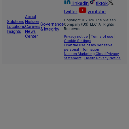
linkedin
tiktok
twitter
youtube
About
Copyright © 2026 The Nielsen
Solutions
Nielsen
Governance
Company (US), LLC. All Rights
Locations
Careers
& Integrity
Reserved.
Insights
News
Center
Privacy notice
|
Terms of use
|
Cookie Settings
Limit the use of my sensitive
personal information
Nielsen Marketing Cloud Privacy
Statement
|
Health Privacy Notice