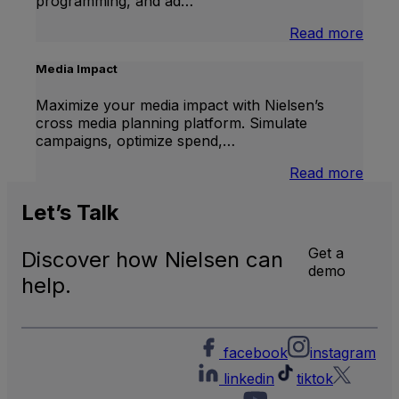
programming, and ad…
:
Read more
Inter
Linea
Media Impact
TV
Maximize your media impact with Nielsen’s
cross media planning platform. Simulate
campaigns, optimize spend,…
:
Read more
Medi
Impa
Let’s
Talk
Get a
Discover how Nielsen can
demo
help.
facebook
instagram
linkedin
tiktok