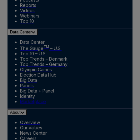
Reports
Videos
Webinars
Top 10
Data Center
Data Center
TM
The Gauge
– U.S.
Top 10 – U.S.
Top Trends – Denmark
Top Trends – Germany
Olympic Games
Election Data Hub
Big Data
Panels
Big Data + Panel
Identity
Marketplace
About
Overview
Our values
News Center
Careers