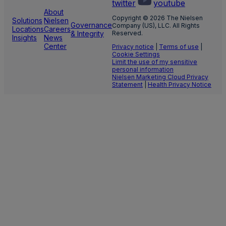
twitter
youtube
About
Copyright © 2026 The Nielsen
Solutions
Nielsen
Governance
Company (US), LLC. All Rights
Locations
Careers
& Integrity
Reserved.
Insights
News
Center
Privacy notice
|
Terms of use
|
Cookie Settings
Limit the use of my sensitive
personal information
Nielsen Marketing Cloud Privacy
Statement
|
Health Privacy Notice