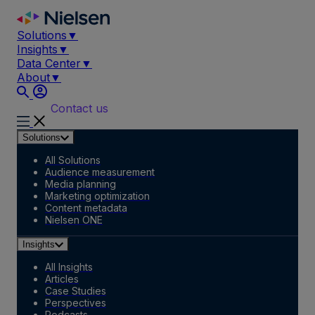
Skip
to
Solutions
▼
content
Insights
▼
Data Center
▼
About
▼
Contact us
Solutions
All Solutions
Audience measurement
Media planning
Marketing optimization
Content metadata
Nielsen ONE
Insights
All Insights
Articles
Case Studies
Perspectives
Podcasts