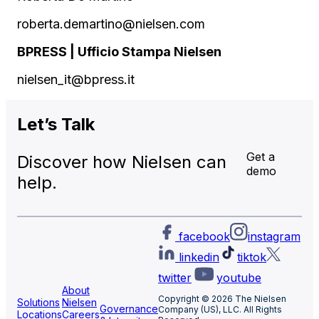
roberta.demartino@nielsen.com
BPRESS | Ufficio Stampa Nielsen
nielsen_it@bpress.it
Let’s
Talk
Get a
Discover how Nielsen can
demo
help.
facebook
instagram
linkedin
tiktok
twitter
youtube
About
Copyright © 2026 The Nielsen
Solutions
Nielsen
Governance
Company (US), LLC. All Rights
Locations
Careers