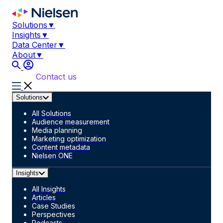
Skip
to
Solutions
▼
content
Insights
▼
Data Center
▼
About
▼
Contact us
Solutions
All Solutions
Audience measurement
Media planning
Marketing optimization
Content metadata
Nielsen ONE
Insights
All Insights
Articles
Case Studies
Perspectives
Podcasts