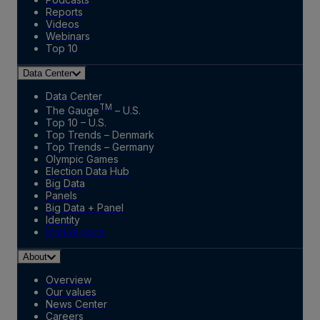
Reports
Videos
Webinars
Top 10
Data Center
Data Center
TM
The Gauge
– U.S.
Top 10 – U.S.
Top Trends – Denmark
Top Trends – Germany
Olympic Games
Election Data Hub
Big Data
Panels
Big Data + Panel
Identity
Marketplace
About
Overview
Our values
News Center
Careers