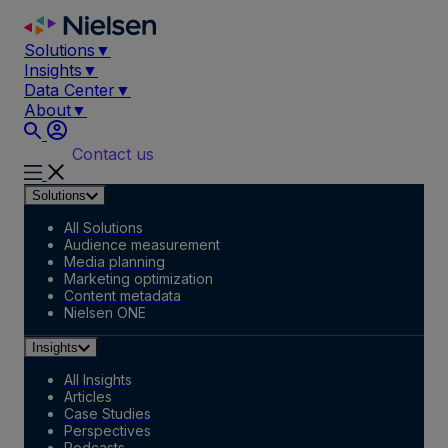
Skip
to
Solutions
▼
content
Insights
▼
Data Center
▼
About
▼
Contact us
Solutions
All Solutions
Audience measurement
Media planning
Marketing optimization
Content metadata
Nielsen ONE
Insights
All Insights
Articles
Case Studies
Perspectives
Podcasts