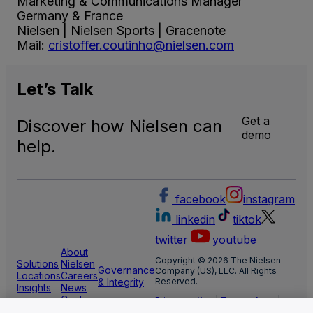
Marketing & Communications Manager
Germany & France
Nielsen | Nielsen Sports | Gracenote
Mail:
cristoffer.coutinho@nielsen.com
Let’s
Talk
Get a
Discover how Nielsen can
demo
help.
facebook
instagram
linkedin
tiktok
twitter
youtube
About
Copyright © 2026 The Nielsen
Solutions
Nielsen
Governance
Company (US), LLC. All Rights
Locations
Careers
& Integrity
Reserved.
Insights
News
Center
Privacy notice
|
Terms of use
|
Cookie Settings