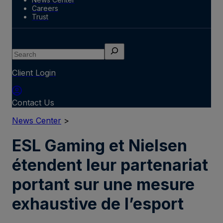
Careers
Trust
Search
Client Login
Contact Us
News Center
>
ESL Gaming et Nielsen
étendent leur partenariat
portant sur une mesure
exhaustive de l’esport