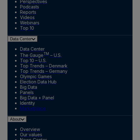
Perspectives
Podcasts
Reports
Videos
Webinars
Top 10
Data Center
Data Center
TM
The Gauge
– U.S.
Top 10 – U.S.
Top Trends – Denmark
Top Trends – Germany
Olympic Games
Election Data Hub
Big Data
Panels
Big Data + Panel
Identity
Marketplace
About
Overview
Our values
News Center