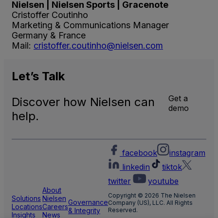
Nielsen | Nielsen Sports | Gracenote
Cristoffer Coutinho
Marketing & Communications Manager
Germany & France
Mail:
cristoffer.coutinho@nielsen.com
Let’s
Talk
Get a
Discover how Nielsen can
demo
help.
facebook
instagram
linkedin
tiktok
twitter
youtube
About
Copyright © 2026 The Nielsen
Solutions
Nielsen
Governance
Company (US), LLC. All Rights
Locations
Careers
& Integrity
Reserved.
Insights
News