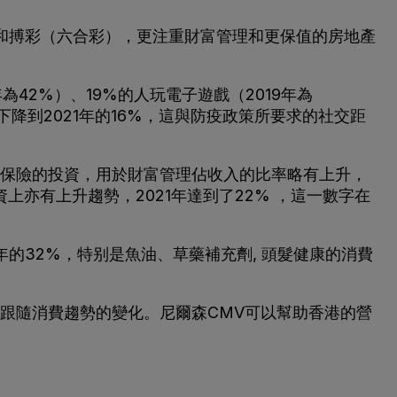
和搏彩（六合彩），更注重財富管理和更保值的房地產
年為42%）、19%的人玩電子遊戲（2019年為
%下降到2021年的16%，這與防疫政策所要求的社交距
向於更保險的投資，用於財富管理佔收入的比率略有上升，
投資上亦有上升趨勢，2021年達到了22% ，這一數字在
年的32%，特别是魚油、草藥補充劑, 頭髮健康的消費
跟隨消費趨勢的變化。尼爾森CMV可以幫助香港的營