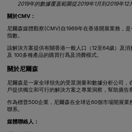
2019年的數據覆蓋範圍
從
2019年1月到2019年12
關於CMV：
尼爾森媒體觀察(CMV)自1969年在香港開展業
指數。
該解決方案提供有關香港一般人口（12至64歲）及
及 100多種產品的購買行爲及消費模式。
關於尼爾森
尼爾森是一家全球領先的受眾測量和數據分析公司，
戶提供獨立和可行的解決方案之專業洞察，幫助廣告
作為標普500企業，尼爾森在全球近60個市場開展
聯系。
媒體聯絡人：