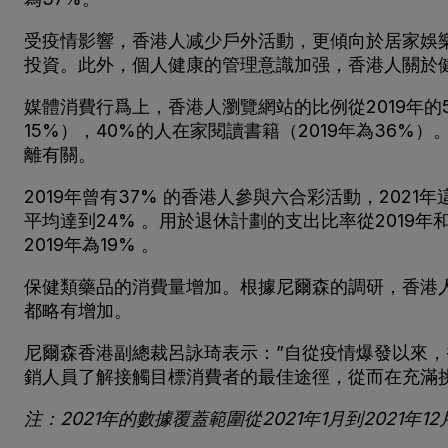
受疫情影響，香港人减少戶外活動，更傾向於居家娛
投資。此外，個人健康的管理意識加强，香港人關於
媒體消費行爲上，香港人瀏覽網站的比例從2019年的58%
15%），40%的人在家閱讀書籍（2019年為36%
離有關。
2019年曾有37% 的香港人參與六合彩活動，20
平均達到24% 。用於退休計劃的支出比率從2019年和
2019年為19% 。
保健類藥品的消費量增加。根據尼爾森的調研，香港人在
都略有增加。
尼爾森香港副總裁呂詠琦表示：”自從疫情爆發以來
銷人員了解接觸目標消費者的最佳途徑，從而在充滿
注：2021年的數據覆蓋範圍
從
2021年1月到2021年12