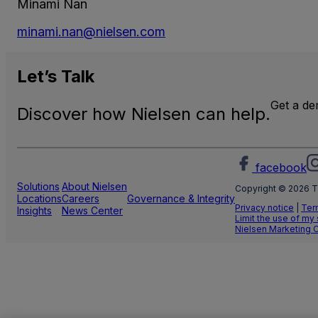
Minami Nan
minami.nan@nielsen.com
Let’s
Talk
Get a d
Discover how Nielsen can help.
facebook
Solutions
About Nielsen
Copyright © 2026 T
Locations
Careers
Governance & Integrity
Privacy notice
|
Ter
Insights
News Center
Limit the use of my
Nielsen Marketing 