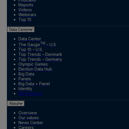
Reports
Videos
Webinars
Top 10
Data Center
Data Center
TM
The Gauge
– U.S.
Top 10 – U.S.
Top Trends – Denmark
Top Trends – Germany
Olympic Games
Election Data Hub
Big Data
Panels
Big Data + Panel
Identity
Marketplace
About
Overview
Our values
News Center
Careers