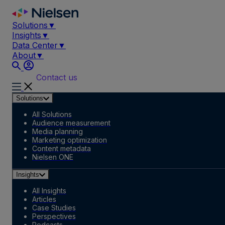
Skip
to
Solutions
▼
content
Insights
▼
Data Center
▼
About
▼
Contact us
Solutions
All Solutions
Audience measurement
Media planning
Marketing optimization
Content metadata
Nielsen ONE
Insights
All Insights
Articles
Case Studies
Perspectives
Podcasts