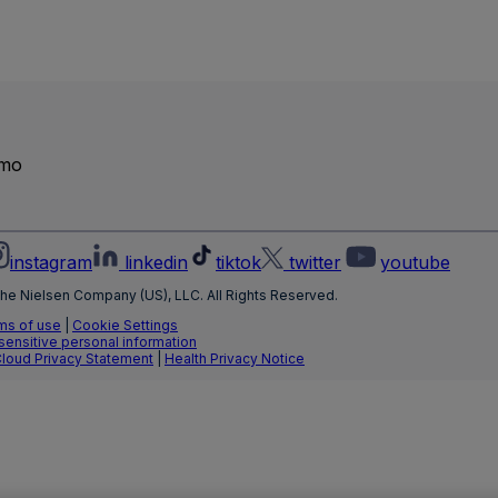
emo
instagram
linkedin
tiktok
twitter
youtube
he Nielsen Company (US), LLC. All Rights Reserved.
ms of use
|
Cookie Settings
 sensitive personal information
Cloud Privacy Statement
|
Health Privacy Notice