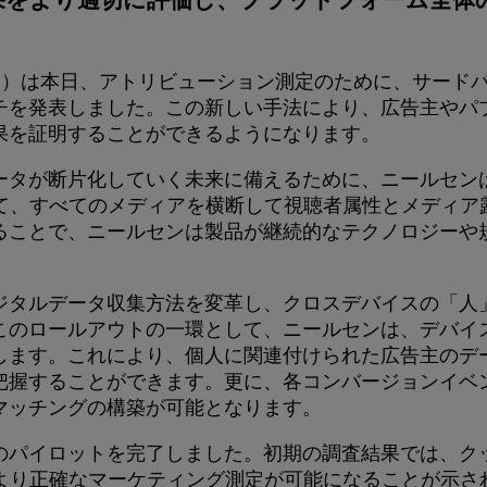
SN）は本日、アトリビューション測定のために、サード
チを発表しました。この新しい手法により、広告主やパ
果を証明することができるようになります。
ータが断片化していく未来に備えるために、ニールセン
て、すべてのメディアを横断して視聴者属性とメディア
ることで、ニールセンは製品が継続的なテクノロジーや
ジタルデータ収集方法を変革し、クロスデバイスの「人
このロールアウトの一環として、ニールセンは、デバイス
ncを導入します。これにより、個人に関連付けられた広告主
把握することができます。更に、各コンバージョンイベ
マッチングの構築が可能となります。
のパイロットを完了しました。初期の調査結果では、ク
マーケティング測定が可能になることが示されています。Barce