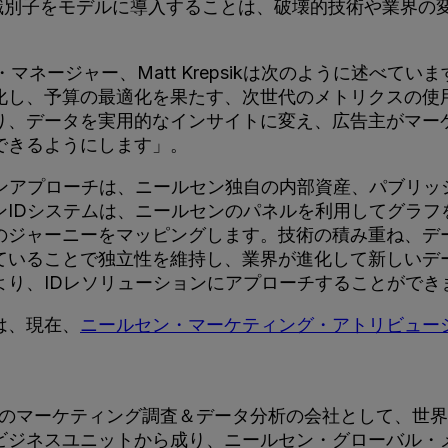
識別子をモデルに導入することは、破壊的技術や業界の
のゼネラル・マネージャー、Matt Krepsikは次のように
化し、予算の最適化を果たす、次世代のメトリクスの使
り、データを実用的なインサイトに変え、広告主がマー
できるようにします」。
ョンアプローチは、ニールセン独自の内部資産、パブリッ
ンIDシステムは、ニールセンのパネルを利用してグラフ
のジャーニーをマッピングします。技術の積み重ね、デ
ていることで独立性を維持し、業界が進化して新しいデ
より、IDレソリューションにアプローチすることができ
は、現在、
ニールセン・マーケティング・アトリビュー
LSN）は世界最大級のマーケティング調査＆データ分析の会社と
ビジネスユニットから成り、ニールセン・グローバル・