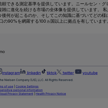
信頼できる測定基準を提供しています。ニールセン・グ
複雑に進化を続ける市場の全体像を提供しています。 
今後何が起こるのか、そしてこの知識に基づいてどの様
界人口の90%を網羅する100ヵ国以上に拠点を有してい
emo
instagram
linkedin
tiktok
twitter
youtube
he Nielsen Company (US), LLC. All Rights Reserved.
ms of use
|
Cookie Settings
 sensitive personal information
Cloud Privacy Statement
|
Health Privacy Notice