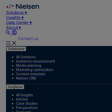
Skip
to
Solutions
▼
content
Insights
▼
Data Center
▼
About
▼
Contact us
Solutions
All Solutions
Audience measurement
Media planning
Marketing optimization
Content metadata
Nielsen ONE
Insights
All Insights
Articles
Case Studies
Perspectives
Podcasts