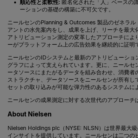
順応性と柔軟性:
匿名化された「人」ベースの
ーションの基礎の構築に不可欠です。
ニールセンのPlanning & Outcomes 製品
アントの水先案内をし、成果を上げ、リーチを最大
アトリビューション測定の変革したアプローチによ
ーがプラットフォーム上の広告効果を継続的に証明
ニールセンのIDシステムと最新のアトリビューシ
グラフによって支えられています。更に、ニールセ
ータソースにまたがるデータを組み合わせ、消費者
ストラクチャ、データソースをニールセンが所有し
セットの取り込みが可能な弾力性のあるシステムに
ニールセンの成果測定に対する次世代のアプローチ
About Nielsen
Nielsen Holdings plc（NYSE: N
インサイトを提供しています。ニールセンは二つの