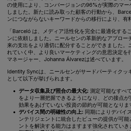
の使用により、コンバージョンの96%が実際のマ
しました。新たに読み取った顧客の行動から、Bar
ンにつながらないキーワードからの移行により、有
「Barceló は、メディア活性化を完全に最適
ンに依頼しました。ニールセンの革新的なアプロー
来の支出をより適切に配分することができました。
れていく中、より良いマーケティングの意思決定を行
マネージャー、Johanna Álvarezは述べています。
Identity Syncは、ニールセンがサードパ
として以下が挙げられます。
データ収集及び照合の最大化:
測定可能なすべて
をより一層把握できるようになり、どの接点が
効果をあげていない投資の節約が可能となりま
デバイス間の明確性の向上
:
同期によりデバイス
ンテリジェントに統合したビューの提供が可能と
ントを解決する能力はますます強化されていき