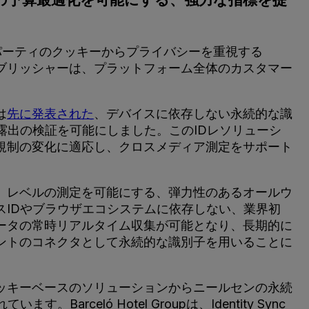
パーティのクッキーからプライバシーを重視する
ブリッシャーは、プラットフォーム全体のカスタマー
は
先に発表された
、デバイスに依存しない永続的な識
露出の検証を可能にしました。このIDレソリューシ
規制の変化に適応し、クロスメディア測定をサポート
」レベルの測定を可能にする、弾力性のあるオールウ
IDやブラウザエコシステムに依存しない、業界初
のデータの常時リアルタイム収集が可能となり、長期的に
ントのコネクタとして永続的な識別子を用いることに
ッキーベースのソリューションからニールセンの永続
ló Hotel Groupは、Identity Sync