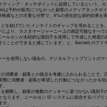
ーケティング・タッチポイントに起因しているという、
celóは予約や販売につながった顧客のメディアタッチ
料検索などの主要な分野で、9%の潜在的な節約効果を
化することを妨げていたインサイトのギャップを埋めること
チにより、カスタマージャーニー上の測定可能なすべて
ニールセンが永続的な識別子を使用して作成した精度の
うことができると感じています」と、Barceló のア
ーティクッキーを使用しない場合の、デジタルフットプリント
の消費者・顧客との接点を考慮に入れられることで、
実際に消費者・顧客が希望した行動につながったかを効
す。
を横断し、顧客の複数のクッキーに基づかない識別子
なります。ニールセン ID システムに統合するパブ
ます。