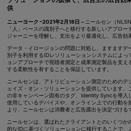
供
ニューヨーク –2021年2月18日
–
ニールセン（NL
「人」ベースの識別子へと移行する新しいアプロー
ジャーニーを理解し、支出をより最適化し、広告効
データ・イロージョンの問題に対処し、ますますデ
別子を利用するIDレソリューションシステムによっ
ョンアプローチで視聴者測定と成果測定製品を支え
する柔軟性を有することを保証しています。
ニールセンは、アトリビューション測定のためのデ
ェイズ・オン・ソリューションを提供しています。
の非キャンペーン固有のタグ、Identity Sy
使用しているデバイスや、オンライン上での行動を
より、ニールセンは消費者と広告露出を決定づける
ニールセンは、選ばれたクライアントとのいくつか
的なIDに基づくソリューションに移行することで、より正確な