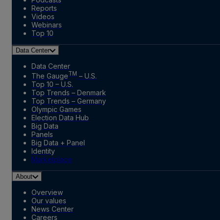
Reports
Videos
Webinars
Top 10
Data Center
Data Center
TM
The Gauge
– U.S.
Top 10 – U.S.
Top Trends – Denmark
Top Trends – Germany
Olympic Games
Election Data Hub
Big Data
Panels
Big Data + Panel
Identity
Marketplace
About
Overview
Our values
News Center
Careers