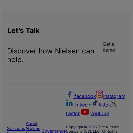
Let’s
Talk
Get a
Discover how Nielsen can
demo
help.
facebook
instagram
linkedin
tiktok
twitter
youtube
About
Copyright © 2026 The Nielsen
Solutions
Nielsen
Governance
Company (US), LLC. All Rights