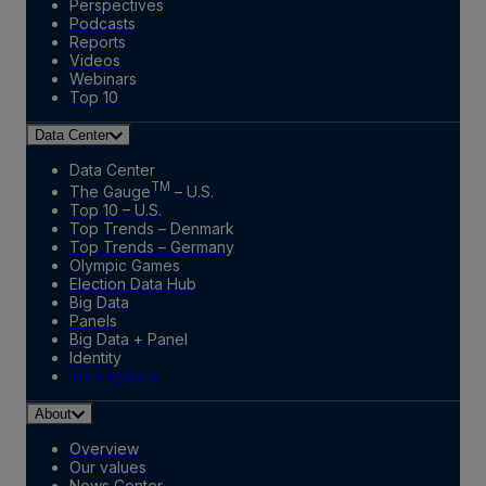
Perspectives
Podcasts
Reports
Videos
Webinars
Top 10
Data Center
Data Center
TM
The Gauge
– U.S.
Top 10 – U.S.
Top Trends – Denmark
Top Trends – Germany
Olympic Games
Election Data Hub
Big Data
Panels
Big Data + Panel
Identity
Marketplace
About
Overview
Our values
News Center