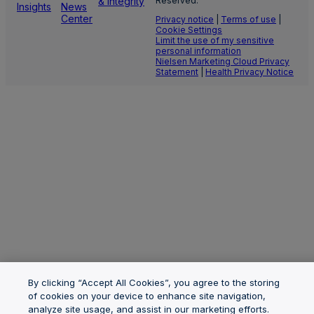
& Integrity
Reserved.
Insights
News
Center
Privacy notice
|
Terms of use
|
Cookie Settings
Limit the use of my sensitive
personal information
Nielsen Marketing Cloud Privacy
Statement
|
Health Privacy Notice
By clicking “Accept All Cookies”, you agree to the storing
of cookies on your device to enhance site navigation,
analyze site usage, and assist in our marketing efforts.