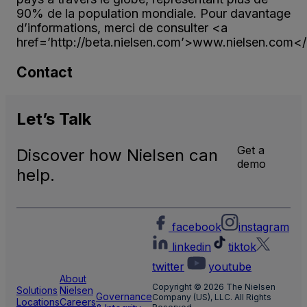
90% de la population mondiale. Pour davantage
d’informations, merci de consulter <a
href=’http://beta.nielsen.com’>www.nielsen.com</
Contact
Let’s
Talk
Get a
Discover how Nielsen can
demo
help.
facebook
instagram
linkedin
tiktok
twitter
youtube
About
Copyright © 2026 The Nielsen
Solutions
Nielsen
Governance
Company (US), LLC. All Rights
Locations
Careers