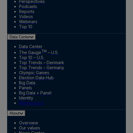
Perspectives
Podcasts
Reports
Videos
Webinars
Top 10
Data Center
Data Center
TM
The Gauge
– U.S.
Top 10 – U.S.
Top Trends – Denmark
Top Trends – Germany
Olympic Games
Election Data Hub
Big Data
Panels
Big Data + Panel
Identity
Marketplace
About
Overview
Our values
News Center