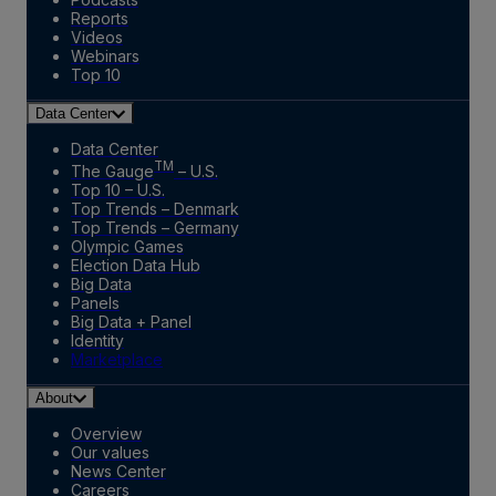
Reports
Videos
Webinars
Top 10
Data Center
Data Center
TM
The Gauge
– U.S.
Top 10 – U.S.
Top Trends – Denmark
Top Trends – Germany
Olympic Games
Election Data Hub
Big Data
Panels
Big Data + Panel
Identity
Marketplace
About
Overview
Our values
News Center
Careers