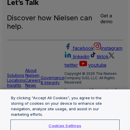
Let’s
Talk
Get a
Discover how Nielsen can
demo
help.
facebook
instagram
linkedin
tiktok
twitter
youtube
About
Copyright © 2026 The Nielsen
Solutions
Nielsen
Governance
Company (US), LLC. All Rights
Locations
Careers
& Integrity
Reserved.
Insights
News
Center
Privacy notice
|
Terms of use
|
Cookie Settings
By clicking “Accept All Cookies”, you agree to the
Limit the use of my sensitive
storing of cookies on your device to enhance site
personal information
Nielsen Marketing Cloud Privacy
navigation, analyze site usage, and assist in our
Statement
|
Health Privacy Notice
marketing efforts.
Cookies Settings