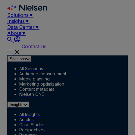
Skip
to
Solutions
▼
content
Insights
▼
Data Center
▼
About
▼
Contact us
Solutions
All Solutions
Audience measurement
Media planning
Marketing optimization
Content metadata
Nielsen ONE
Insights
All Insights
Articles
Case Studies
Perspectives
Podcasts