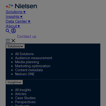
Skip
to
Solutions
▼
content
Insights
▼
Data Center
▼
About
▼
Contact us
Solutions
All Solutions
Audience measurement
Media planning
Marketing optimization
Content metadata
Nielsen ONE
Insights
All Insights
Articles
Case Studies
Perspectives
Podcasts