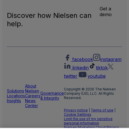
Get a
Discover how Nielsen can
demo
help.
facebook
instagram
linkedin
tiktok
twitter
youtube
About
Copyright © 2026 The Nielsen
Solutions
Nielsen
Governance
Company (US), LLC. All Rights
Locations
Careers
& Integrity
Reserved.
Insights
News
Center
Privacy notice
|
Terms of use
|
Cookie Settings
Limit the use of my sensitive
personal information
Nielsen Marketing Cloud Privacy