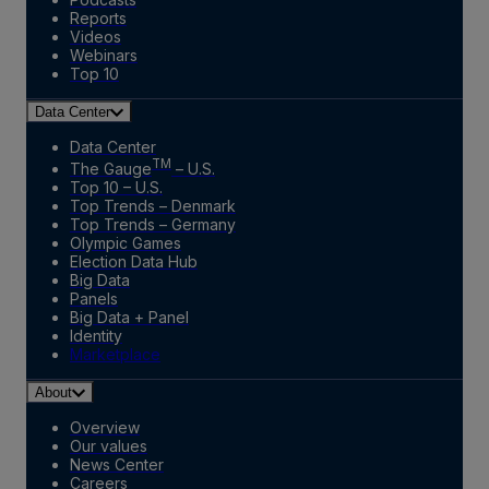
Reports
Videos
Webinars
Top 10
Data Center
Data Center
TM
The Gauge
– U.S.
Top 10 – U.S.
Top Trends – Denmark
Top Trends – Germany
Olympic Games
Election Data Hub
Big Data
Panels
Big Data + Panel
Identity
Marketplace
About
Overview
Our values
News Center
Careers