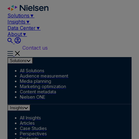
Skip
to
Solutions
▼
content
Insights
▼
Data Center
▼
About
▼
Contact us
Solutions
All Solutions
Audience measurement
Media planning
Marketing optimization
Content metadata
Nielsen ONE
Insights
All Insights
Articles
Case Studies
Perspectives
Podcasts