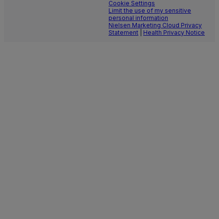
Cookie Settings
Limit the use of my sensitive
personal information
Nielsen Marketing Cloud Privacy
Statement
|
Health Privacy Notice