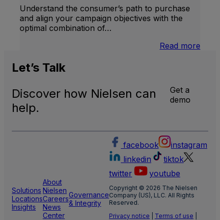
Understand the consumer’s path to purchase
and align your campaign objectives with the
optimal combination of…
:
Read more
Comm
Let’s
Talk
Get a
Discover how Nielsen can
demo
help.
facebook
instagram
linkedin
tiktok
twitter
youtube
About
Copyright © 2026 The Nielsen
Solutions
Nielsen
Governance
Company (US), LLC. All Rights
Locations
Careers
& Integrity
Reserved.
Insights
News
Center
Privacy notice
|
Terms of use
|