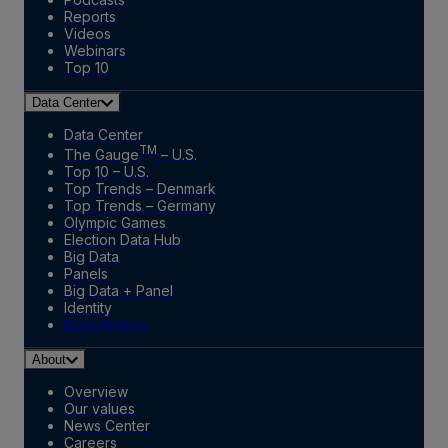
Reports
Videos
Webinars
Top 10
Data Center
Data Center
TM
The Gauge
– U.S.
Top 10 – U.S.
Top Trends – Denmark
Top Trends – Germany
Olympic Games
Election Data Hub
Big Data
Panels
Big Data + Panel
Identity
Marketplace
About
Overview
Our values
News Center
Careers