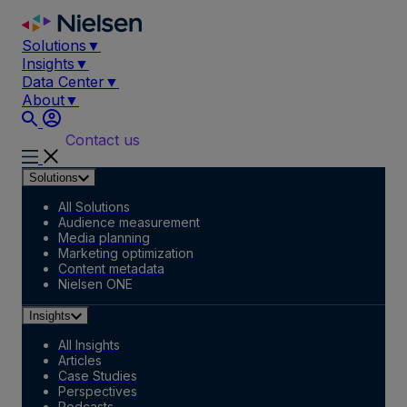
Skip
to
Solutions
▼
content
Insights
▼
Data Center
▼
About
▼
Contact us
Solutions
All Solutions
Audience measurement
Media planning
Marketing optimization
Content metadata
Nielsen ONE
Insights
All Insights
Articles
Case Studies
Perspectives
Podcasts