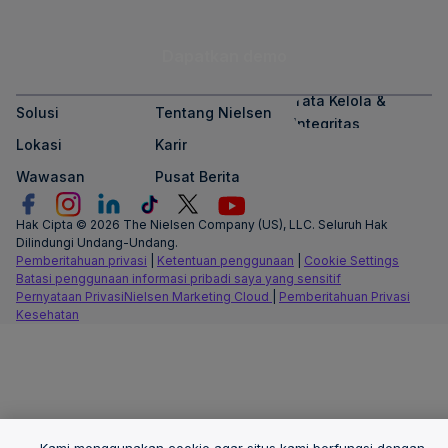
Dapatkan demo
Tata Kelola &
Solusi
Tentang Nielsen
Integritas
Lokasi
Karir
Wawasan
Pusat Berita
Hak Cipta © 2026 The Nielsen Company (US), LLC. Seluruh Hak
Dilindungi Undang-Undang.
Pemberitahuan privasi
|
Ketentuan penggunaan
|
Cookie Settings
Batasi penggunaan informasi pribadi saya yang sensitif
Pernyataan PrivasiNielsen Marketing Cloud
|
Pemberitahuan Privasi
Kesehatan