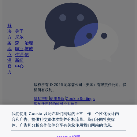
解
决
关于
方
尼尔
案
森
治理
地
职业
与诚
点
生涯
信
洞
新闻
察
中心
力
版权所有 © 2026 尼尔森公司（美国）有限责任公司。保
留所有权利。
隐私声明
|
使用条款
|
Cookie Settings
限制使用我的敏感个人信息
尼尔森
Nielsen Marketing Cloud 隐私声明
|
健康隐私
声明
我们使用 Cookie 以允许我们网站的正常工作、个性化设计内
容和广告、提供社交媒体功能并分析流量。我们还同社交媒
粤
ICP
备
17078252
号
|
粤公网安备44010402001179号
| 上
体、广告和分析合作伙伴分享有关您使用我们网站的信息。
海尼尔森市场研究有限公司广州分公司