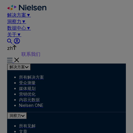
Skip
to
解决方案
▼
content
洞察力
▼
数据中心
▼
关于
▼
zh
联系我们
解决方案
所有解决方案
受众测量
媒体规划
营销优化
内容元数据
Nielsen ONE
洞察力
所有见解
文章