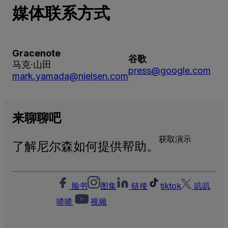
媒体联系方式
Gracenote
谷歌
马克·山田
press@google.com
mark.yamada@nielsen.com
来
聊聊
吧
获取演示
了解尼尔森如何提供帮助。
脸书
图集
链接
tiktok
叽叽
喳喳
视频