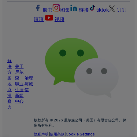
脸书
图集
链接
tiktok
叽叽
喳喳
视频
解
决
关于
方
尼尔
案
森
治理
地
职业
与诚
点
生涯
信
洞
新闻
察
中心
力
版权所有 © 2026 尼尔森公司（美国）有限责任公司。保
留所有权利。
隐私声明
|
使用条款
|
Cookie Settings