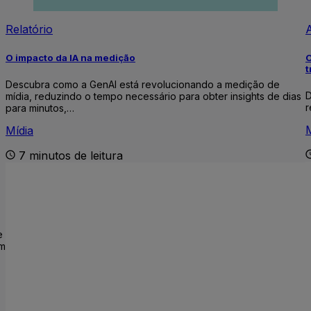
Relatório
A
O impacto da IA na medição
O
t
Descubra como a GenAI está revolucionando a medição de
D
mídia, reduzindo o tempo necessário para obter insights de dias
r
para minutos,…
M
Mídia
7 minutos de leitura
e
em