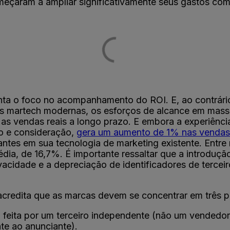
omeçaram a ampliar significativamente seus gastos co
 o foco no acompanhamento do ROI. E, ao contrário d
 martech modernas, os esforços de alcance em massa 
 as vendas reais a longo prazo. E embora a experiênc
o e consideração,
gera um aumento de 1% nas vendas
iantes em sua tecnologia de marketing existente. En
dia, de 16,7%. É importante ressaltar que a introduçã
acidade e a depreciação de identificadores de terce
credita que as marcas devem se concentrar em três pi
 feita por um terceiro independente (não um vendedor
te ao anunciante).