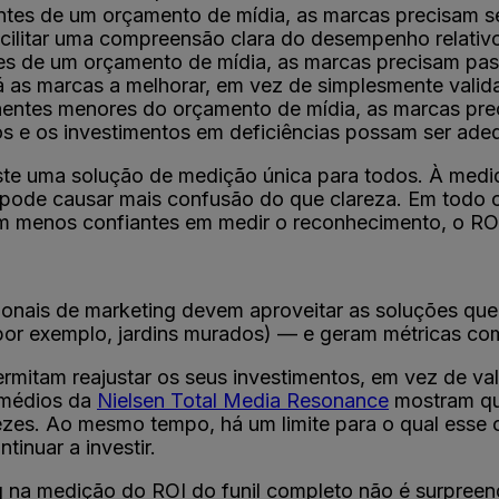
ntes de um orçamento de mídia, as marcas precisam s
cilitar uma compreensão clara do desempenho relativ
s de um orçamento de mídia, as marcas precisam pas
á as marcas a melhorar, em vez de simplesmente valida
entes menores do orçamento de mídia, as marcas prec
s e os investimentos em deficiências possam ser ade
xiste uma solução de medição única para todos. À medi
pode causar mais confusão do que clareza. Em todo 
m menos confiantes em medir o reconhecimento, o ROI 
ssionais de marketing devem aproveitar as soluções qu
(por exemplo, jardins murados) — e geram métricas co
rmitam reajustar os seus investimentos, em vez de val
 médios da
Nielsen Total Media Resonance
mostram que
s. Ao mesmo tempo, há um limite para o qual esse c
inuar a investir.
ing na medição do ROI do funil completo não é surpre