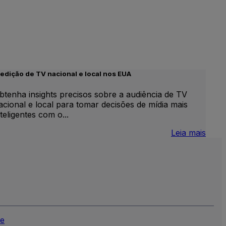
edição de TV nacional e local nos EUA
btenha insights precisos sobre a audiência de TV
acional e local para tomar decisões de mídia mais
nteligentes com o...
:
Leia mais
V
Medi
inear
de
nternacional
TV
local
e
nacio
nos
EUA
e