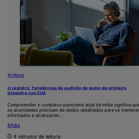
Artigos
O registro: Tendências de audição de áudio do primeiro
trimestre nos EUA
Compreender o complexo panorama atual da mídia significa qu
os anunciantes precisam de dados detalhados para se manter
informados e alcançarem…
Mídia
4 minutos de leitura