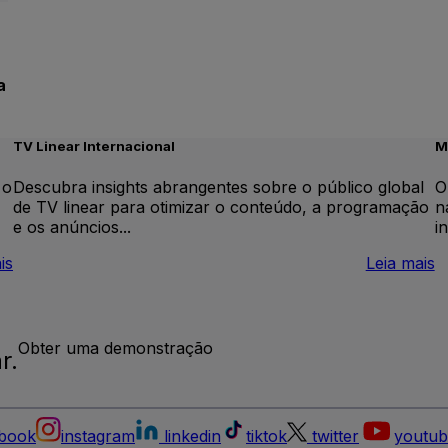
a
TV Linear Internacional
M
 o
Descubra insights abrangentes sobre o público global
O
de TV linear para otimizar o conteúdo, a programação
n
e os anúncios...
i
:
:
is
Leia mais
Elevação
T
da
L
marca
I
Obter uma demonstração
r.
book
instagram
linkedin
tiktok
twitter
youtub