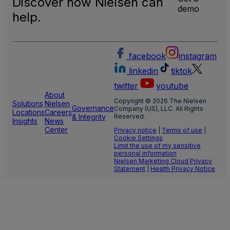
Discover how Nielsen can
demo
help.
facebook
instagram
linkedin
tiktok
twitter
youtube
About
Copyright © 2026 The Nielsen
Solutions
Nielsen
Governance
Company (US), LLC. All Rights
Locations
Careers
& Integrity
Reserved.
Insights
News
Center
Privacy notice
|
Terms of use
|
Cookie Settings
Limit the use of my sensitive
personal information
Nielsen Marketing Cloud Privacy
Statement
|
Health Privacy Notice