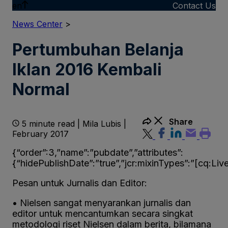
en
Contact Us
News Center
>
Pertumbuhan Belanja
Iklan 2016 Kembali
Normal
Share
5 minute read | Mila Lubis |
February 2017
{“order”:3,”name”:”pubdate”,”attributes”:
{“hidePublishDate”:”true”,”jcr:mixinTypes”:”[cq:Liv
Pesan untuk Jurnalis dan Editor:
• Nielsen sangat menyarankan jurnalis dan
editor untuk mencantumkan secara singkat
metodologi riset Nielsen dalam berita, bilamana