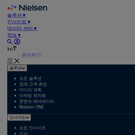
Skip
to
솔루션
▼
content
인사이트
▼
데이터 센터
▼
정보
▼
ko
문의하기
솔루션
모든 솔루션
잠재 고객 측정
미디어 계획
마케팅 최적화
콘텐츠 메타데이터
Nielsen ONE
인사이트
모든 인사이트
기사