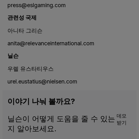
press@eslgaming.com
관련성 국제
아니타 그리슨
anita@relevanceinternational.com
닐슨
우렐 유스타티우스
urel.eustatius@nielsen.com
이야기 나눠
볼까요?
데모
닐슨이 어떻게 도움을 줄 수 있는
받기
지 알아보세요.