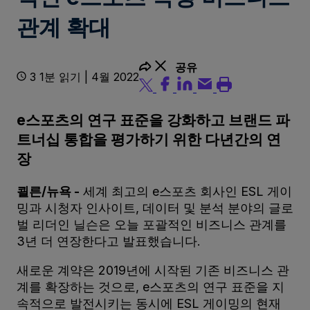
관계 확대
공유
3 1분 읽기 | 4월 2022
e스포츠의 연구 표준을 강화하고 브랜드 파
트너십 통합을 평가하기 위한 다년간의 연
장
쾰른/뉴욕 -
세계 최고의 e스포츠 회사인 ESL 게이
밍과 시청자 인사이트, 데이터 및 분석 분야의 글로
벌 리더인 닐슨은 오늘 포괄적인 비즈니스 관계를
3년 더 연장한다고 발표했습니다.
새로운 계약은 2019년에 시작된 기존 비즈니스 관
계를 확장하는 것으로, e스포츠의 연구 표준을 지
속적으로 발전시키는 동시에 ESL 게이밍의 현재