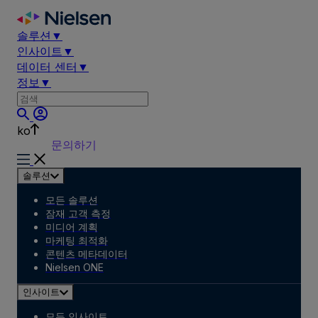
Skip
to
솔루션
▼
content
인사이트
▼
데이터 센터
▼
정보
▼
ko
문의하기
솔루션
모든 솔루션
잠재 고객 측정
미디어 계획
마케팅 최적화
콘텐츠 메타데이터
Nielsen ONE
인사이트
모든 인사이트