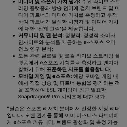
미디어 및 스폰서 가치 평가:
주요 라이브 스트
리밍 플랫폼과 방송 언어에 걸쳐 브랜드 및 미
디어 파트너의 미디어 가치를 측정하고 추적
하여 파트너가 달성한 시청자 및 미디어 가치
에 대한 '전체 그림'을 제공합니다;
커뮤니티 및 팬 분석:
정량적, 정성적 소비자
인사이트와 분석을 제공하는 e-스포츠 오디
언스 연구 분석;
모든 관련 글로벌 및 로컬 라이브 스트리밍 플
랫폼에서 e스포츠 시청률을 측정하고 벤치마
킹하기 위해
표준화된 지표를 활용합니다
;
모바일 게임 및 e스포츠:
해당 모바일 게임 내
에서 직접 방송 및 파트너 통합을 평가하는 것
을 포함하여 ESL 게이밍이 최근 발표한
Snapdragon® Pro 시리즈에 대한 평가.
"닐슨은 스포츠 리서치 분야에서 진정한 시장 리더
입니다. 오랜 관계를 통해 이미 비즈니스 파트너에
게 e스포츠 커뮤니티, 브랜드 활성화 및 측정 가능