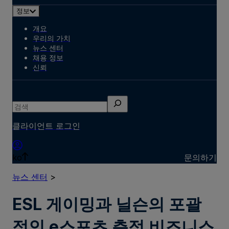
정보
개요
우리의 가치
뉴스 센터
채용 정보
신뢰
검
색
클라이언트 로그인
ko
문의하기
뉴스 센터
>
ESL 게이밍과 닐슨의 포괄
적인 e스포츠 측정 비즈니스