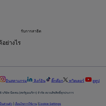
รับการสาธิต
้อย่างไร
อินสตาแกรม
ลิงก์อิน
ติ๊กต๊อก
ทวิตเตอร์
ยูทูป
26 บริษัท นีลเซน (สหรัฐอเมริกา) จำกัด สงวนลิขสิทธิ์ทุกประการ
็นส่วนตัว
|
เงื่อนไขการใช้งาน
|
Cookie Settings