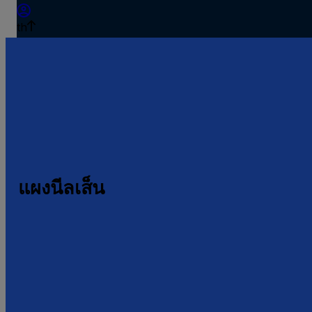
th
แผงนีลเส็น