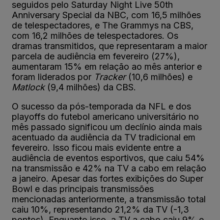
seguidos pelo Saturday Night Live 50th
Anniversary Special da NBC, com 16,5 milhões
de telespectadores, e The Grammys na CBS,
com 16,2 milhões de telespectadores. Os
dramas transmitidos, que representaram a maior
parcela de audiência em fevereiro (27%),
aumentaram 15% em relação ao mês anterior e
foram liderados por
Tracker
(10,6 milhões) e
Matlock
(9,4 milhões) da CBS.
O sucesso da pós-temporada da NFL e dos
playoffs do futebol americano universitário no
mês passado significou um declínio ainda mais
acentuado da audiência da TV tradicional em
fevereiro. Isso ficou mais evidente entre a
audiência de eventos esportivos, que caiu 54%
na transmissão e 42% na TV a cabo em relação
a janeiro. Apesar das fortes exibições do Super
Bowl e das principais transmissões
mencionadas anteriormente, a transmissão total
caiu 10%, representando 21,2% da TV (-1,3
pontos). Enquanto isso, a TV a cabo caiu 9% e