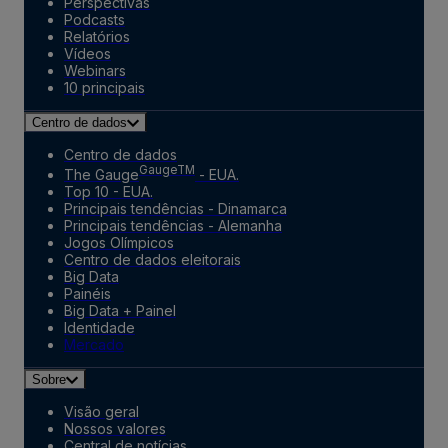
Perspectivas
Podcasts
Relatórios
Vídeos
Webinars
10 principais
Centro de dados
Centro de dados
GaugeTM
The Gauge
- EUA.
Top 10 - EUA.
Principais tendências - Dinamarca
Principais tendências - Alemanha
Jogos Olímpicos
Centro de dados eleitorais
Big Data
Painéis
Big Data + Painel
Identidade
Mercado
Sobre
Visão geral
Nossos valores
Central de notícias