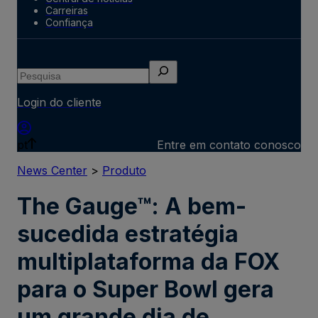
Carreiras
Confiança
Pesquisa
Login do cliente
pt
Entre em contato conosco
News Center
>
Produto
The Gauge™: A bem-
sucedida estratégia
multiplataforma da FOX
para o Super Bowl gera
um grande dia de