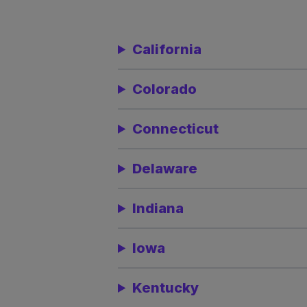
California
Colorado
Connecticut
Delaware
Indiana
Iowa
Kentucky