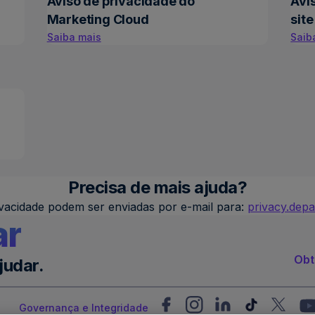
Aviso de privacidade do
Avi
Marketing Cloud
site
Saiba mais
Saib
Precisa de mais ajuda?
vacidade podem ser enviadas por e-mail para:
privacy.dep
ar
Obt
judar.
Governança e Integridade