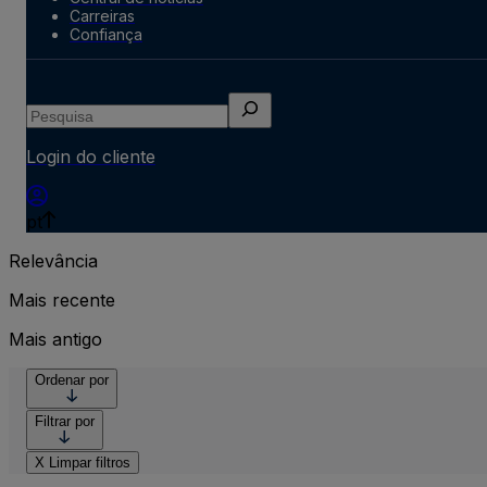
Carreiras
Confiança
Pesquisa
Login do cliente
pt
Relevância
Mais recente
Mais antigo
Ordenar por
Filtrar por
X
Limpar filtros