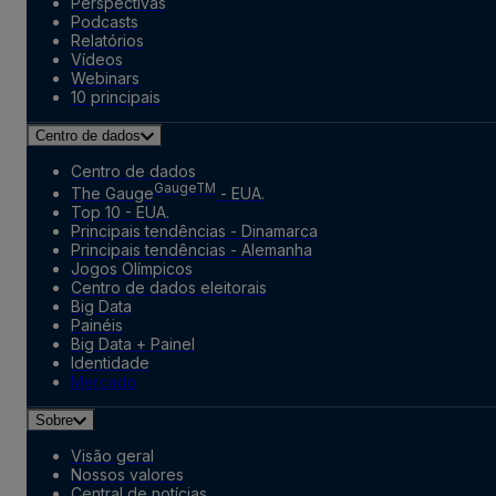
Perspectivas
Podcasts
Relatórios
Vídeos
Webinars
10 principais
Centro de dados
Centro de dados
GaugeTM
The Gauge
- EUA.
Top 10 - EUA.
Principais tendências - Dinamarca
Principais tendências - Alemanha
Jogos Olímpicos
Centro de dados eleitorais
Big Data
Painéis
Big Data + Painel
Identidade
Mercado
Sobre
Visão geral
Nossos valores
Central de notícias