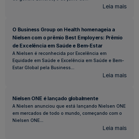
:
Leia mais
TAM
Irlan
O Business Group on Health homenageia a
con
Nielsen com o prêmio Best Employers: Prêmio
cont
de Excelência em Saúde e Bem-Estar
de
A Nielsen é reconhecida por Excelência em
harm
Equidade em Saúde e Excelência em Saúde e Bem-
de
Estar Global pela Business...
dad
:
Leia mais
de
O
prog
Busi
à
Nielsen ONE é lançado globalmente
Grou
A Nielsen anunciou que está lançando Nielsen ONE
Meta
on
em mercados de todo o mundo, começando com o
e
Heal
Nielsen ONE...
à
home
:
Leia mais
Grac
a
Niel