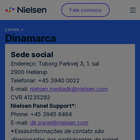
Skip
Fale conosco
to
content
Locais >
Dinamarca
Sede social
Endereço: Tuborg Parkvej 3, 1. sal
2900 Hellerup
Telefonar: +45 3940 0022
E-mail:
nielsen.mediadk@nielsen.com
CVR 41235292
Nielsen Panel Support*:
Phone: +45 3945 6464
E-mail:
dk.panel@nielsen.com
*Essas
informações de contato são
direcionadas aos participantes do painel,