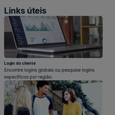
da
Niel
ONE
Niel
Links úteis
com
é
o
lanç
prêm
glob
Best
Empl
Prêm
de
Exce
Login do cliente
em
Encontre logins globais ou pesquise logins
Saú
específicos por região.
e
Bem
Esta