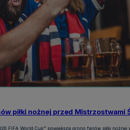
w piłki nożnej przed Mistrzostwami 
026 FIFA World Cup™ powiększa grono fanów piłki nożnej