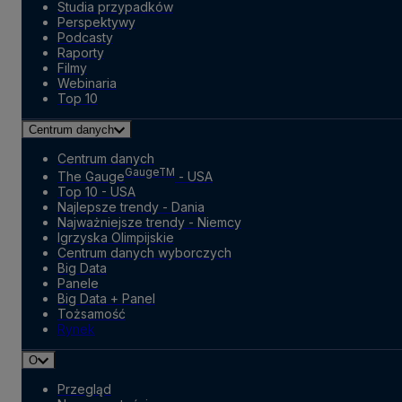
Studia przypadków
Perspektywy
Podcasty
Raporty
Filmy
Webinaria
Top 10
Centrum danych
Centrum danych
GaugeTM
The Gauge
- USA
Top 10 - USA
Najlepsze trendy - Dania
Najważniejsze trendy - Niemcy
Igrzyska Olimpijskie
Centrum danych wyborczych
Big Data
Panele
Big Data + Panel
Tożsamość
Rynek
O
Przegląd