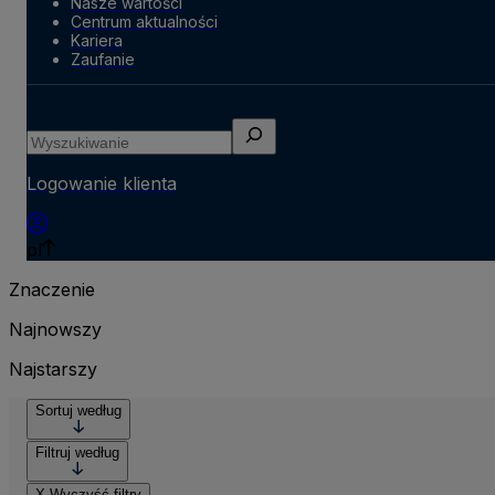
Nasze wartości
Centrum aktualności
Kariera
Zaufanie
Wyszukiwanie
Logowanie klienta
pl
Znaczenie
Najnowszy
Najstarszy
Sortuj według
Filtruj według
X
Wyczyść filtry