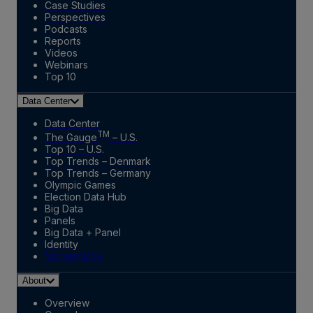
Case Studies
Perspectives
Podcasts
Reports
Videos
Webinars
Top 10
Data Center
Data Center
TM
The Gauge
– U.S.
Top 10 – U.S.
Top Trends – Denmark
Top Trends – Germany
Olympic Games
Election Data Hub
Big Data
Panels
Big Data + Panel
Identity
Marketplace
About
Overview