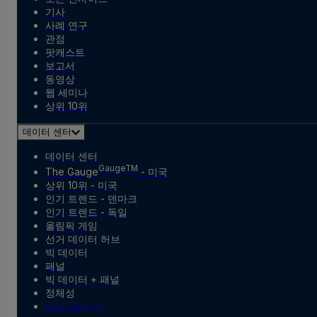
기사
사례 연구
관점
팟캐스트
보고서
동영상
웹 세미나
상위 10위
데이터 센터
데이터 센터
GaugeTM
The Gauge
- 미국
상위 10위 - 미국
인기 트렌드 - 덴마크
인기 트렌드 - 독일
올림픽 게임
선거 데이터 허브
빅 데이터
패널
빅 데이터 + 패널
정체성
마켓플레이스