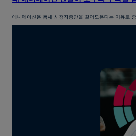
애니메이션은 틈새 시청자층만을 끌어모은다는 이유로 종