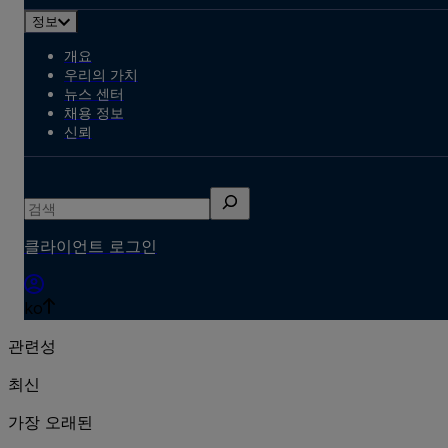
정보
개요
우리의 가치
뉴스 센터
채용 정보
신뢰
검
색
클라이언트 로그인
ko
관련성
최신
가장 오래된