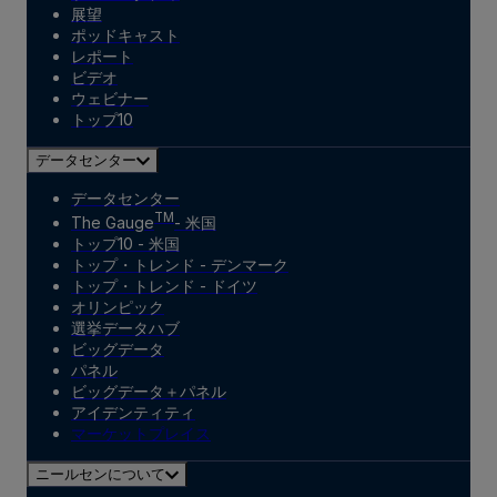
展望
ポッドキャスト
レポート
ビデオ
ウェビナー
トップ10
データセンター
データセンター
TM
The Gauge
- 米国
トップ10 - 米国
トップ・トレンド - デンマーク
トップ・トレンド - ドイツ
オリンピック
選挙データハブ
ビッグデータ
パネル
ビッグデータ＋パネル
アイデンティティ
マーケットプレイス
ニールセンについて