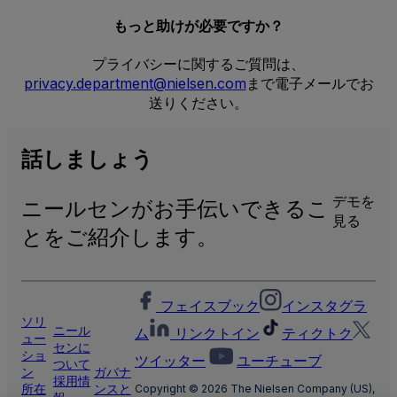
もっと助けが必要ですか？
プライバシーに関するご質問は、
privacy.department@nielsen.com
まで電子メールでお
送りください。
話
しましょう
デモを
ニールセンがお手伝いできるこ
見る
とをご紹介します。
フェイスブック
インスタグラ
ソリ
ニール
ム
リンクトイン
ティクトク
ュー
センに
ショ
ツイッター
ユーチューブ
ついて
ン
ガバナ
採用情
所在
ンスと
Copyright © 2026 The Nielsen Company (US),