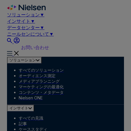
Skip
to
ソリューション
▼
content
インサイト
▼
データセンター
▼
ニールセンについて
▼
お問い合わせ
ソリューション
すべてのソリューション
オーディエンス測定
メディアプランニング
マーケティングの最適化
コンテンツ・メタデータ
Nielsen ONE
インサイト
すべての見識
記事
ケーススタディ