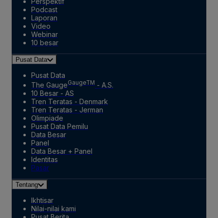
Perspektif
Podcast
Laporan
Video
Webinar
10 besar
Pusat Data
Pusat Data
GaugeTM
The Gauge
- A.S.
10 Besar - AS
Tren Teratas - Denmark
Tren Teratas - Jerman
Olimpiade
Pusat Data Pemilu
Data Besar
Panel
Data Besar + Panel
Identitas
Pasar
Tentang
Ikhtisar
Nilai-nilai kami
Pusat Berita