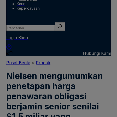
Karir
Kepercayaan
Pencarian
Login Klien
id
Hubungi Kami
Pusat Berita
>
Produk
Nielsen mengumumkan
penetapan harga
penawaran obligasi
berjamin senior senilai
$1,5 miliar yang