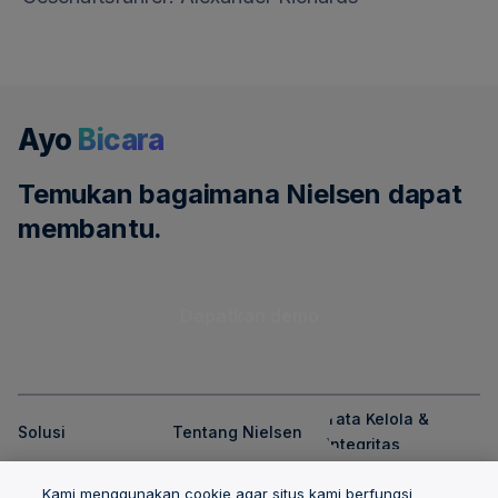
Ayo
Bicara
Temukan bagaimana Nielsen dapat
membantu.
Dapatkan demo
Tata Kelola &
Solusi
Tentang Nielsen
Integritas
Lokasi
Karir
Kami menggunakan cookie agar situs kami berfungsi