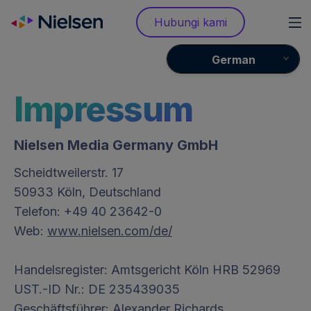
Skip
Hubungi kami
to
content
German
Impressum
Nielsen Media Germany GmbH
Scheidtweilerstr. 17
50933 Köln, Deutschland
Telefon: +49 40 23642-0
Web:
www.nielsen.com/de/
Handelsregister: Amtsgericht Köln HRB 52969
UST.-ID Nr.: DE 235439035
Geschäftsführer: Alexander Richards