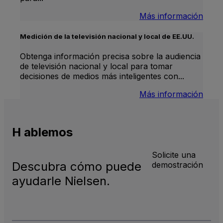
:
Más información
Telev
lineal
Medición de la televisión nacional y local de EE.UU.
inter
Obtenga información precisa sobre la audiencia
de televisión nacional y local para tomar
decisiones de medios más inteligentes con...
:
Más información
Medi
de
la
H
able
mos
telev
nacio
y
Solicite una
local
Descubra cómo puede
demostración
en
ayudarle Nielsen.
EE.U