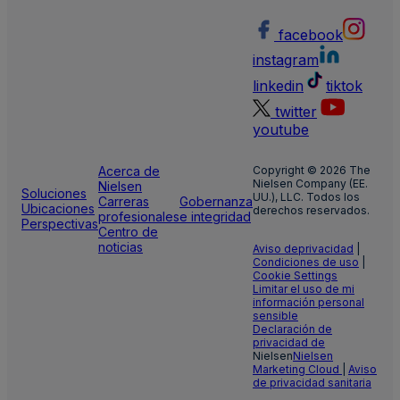
facebook
instagram
linkedin
tiktok
twitter
youtube
Acerca de
Copyright © 2026 The
Nielsen Company (EE.
Nielsen
Soluciones
UU.), LLC. Todos los
Carreras
Gobernanza
Ubicaciones
derechos reservados.
profesionales
e integridad
Perspectivas
Centro de
noticias
Aviso de
privacidad
|
Condiciones de uso
|
Cookie Settings
Limitar el uso de mi
información personal
sensible
Declaración de
privacidad de
Nielsen
Nielsen
Marketing Cloud
|
Aviso
de privacidad sanitaria