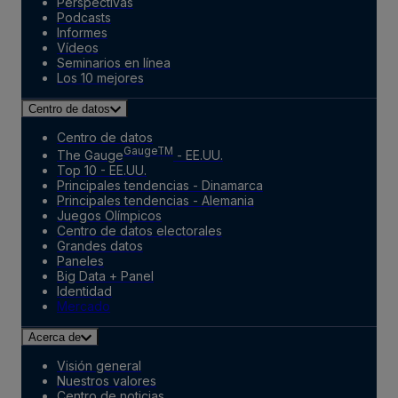
Perspectivas
Podcasts
Informes
Vídeos
Seminarios en línea
Los 10 mejores
Centro de datos
Centro de datos
GaugeTM
The Gauge
- EE.UU.
Top 10 - EE.UU.
Principales tendencias - Dinamarca
Principales tendencias - Alemania
Juegos Olímpicos
Centro de datos electorales
Grandes datos
Paneles
Big Data + Panel
Identidad
Mercado
Acerca de
Visión general
Nuestros valores
Centro de noticias